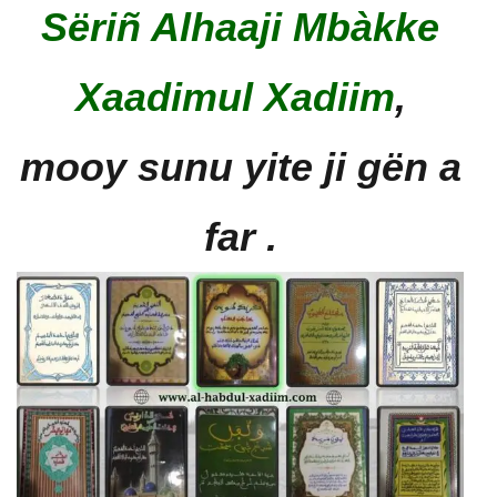
Sëriñ Alhaaji Mbàkke
Xaadimul Xadiim
,
mooy sunu yite ji gën a
far .