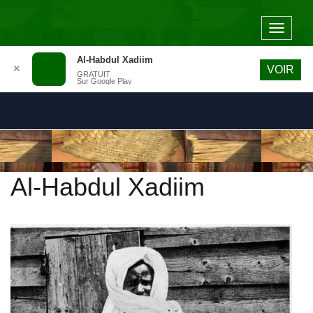
Toggle
navigat
Al-Habdul Xadiim
✕
VOIR
GRATUIT
Sur Google Play
Al-Habdul Xadiim