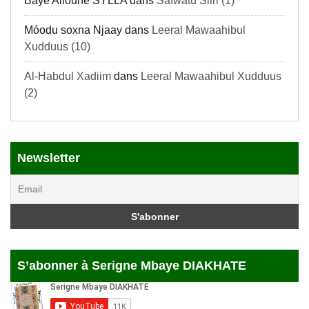
Baye Alioune SYLLA
dans
Safwatu Siiri (1)
Móodu soxna Njaay
dans
Leeral Mawaahibul
Xudduus (10)
Al-Habdul Xadiim
dans
Leeral Mawaahibul Xudduus
(2)
Newsletter
S’abonner à Serigne Mbaye DIAKHATE