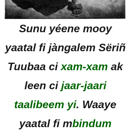
Sunu yéene mooy
yaatal fi jàngalem Sëriñ
Tuubaa ci
xam-xam
ak
leen ci
jaar-jaari
taalibeem yi
. Waaye
yaatal fi m
bindum