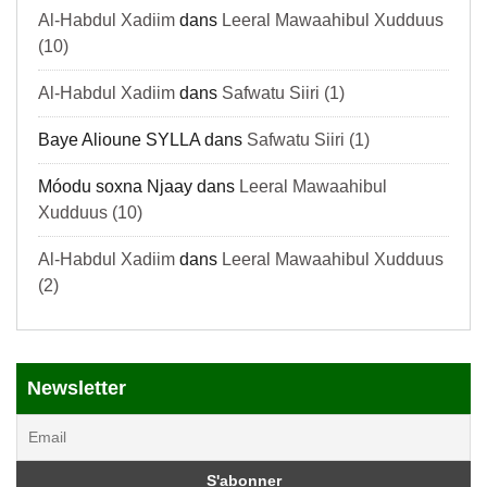
Al-Habdul Xadiim
dans
Leeral Mawaahibul Xudduus
(10)
Al-Habdul Xadiim
dans
Safwatu Siiri (1)
Baye Alioune SYLLA
dans
Safwatu Siiri (1)
Móodu soxna Njaay
dans
Leeral Mawaahibul
Xudduus (10)
Al-Habdul Xadiim
dans
Leeral Mawaahibul Xudduus
(2)
Newsletter