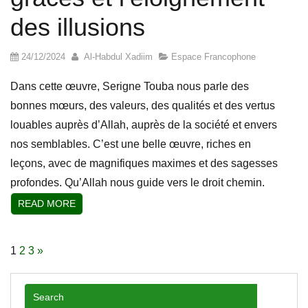
des illusions
24/12/2024
Al-Habdul Xadiim
Espace Francophone
Dans cette œuvre, Serigne Touba nous parle des
bonnes mœurs, des valeurs, des qualités et des vertus
louables auprès d’Allah, auprès de la société et envers
nos semblables. C’est une belle œuvre, riches en
leçons, avec de magnifiques maximes et des sagesses
profondes. Qu’Allah nous guide vers le droit chemin.
READ MORE
Pagination
1
2
3
»
des
publications