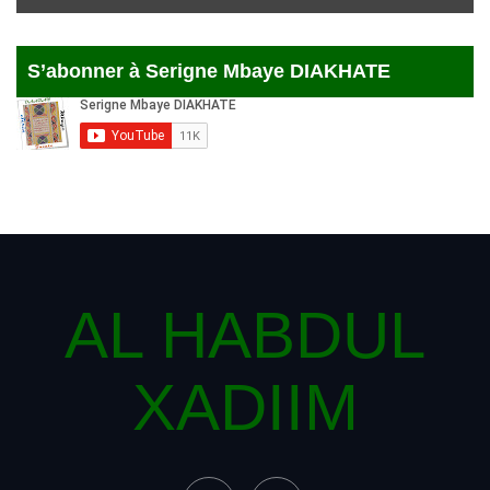
S’abonner à Serigne Mbaye DIAKHATE
AL HABDUL
XADIIM