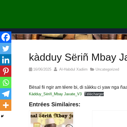
kàdduy Sëriñ Mbay J
16/06/2025
Al-Habdul Xadiim
Uncategorized
Bësal fii ngir am téere bi, di sàkku ci yaw nga ña
Kàdduy_Sëriñ_Mbay Jaxate_V3
Télécharger
Entrées Similaires: