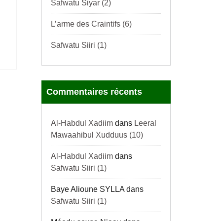
Safwatu Siyar (2)
L’arme des Craintifs (6)
Safwatu Siiri (1)
Commentaires récents
Al-Habdul Xadiim
dans
Leeral
Mawaahibul Xudduus (10)
Al-Habdul Xadiim
dans
Safwatu Siiri (1)
Baye Alioune SYLLA
dans
Safwatu Siiri (1)