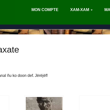
MON COMPTE
XAM-XAM
MA
axate
anal ñu ko doon def. Jërëjëf!