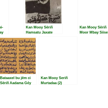
i-
Kan Mooy Sëriñ
Kan Mooy Sëriñ
ay
Hamsatu Jaxate
Moor Mbay Siise
Bataaxel bu jëm ci
Kan Mooy Seriñ
Sëriñ Aadama Géy
Murtadaa (2)
(3).