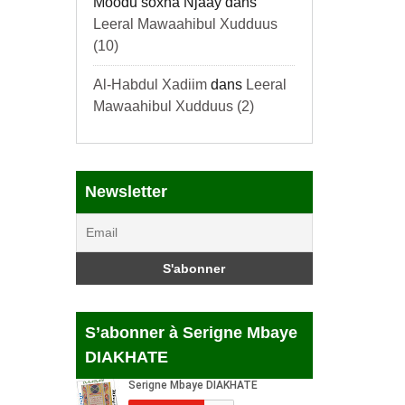
Móodu soxna Njaay
dans
Leeral Mawaahibul Xudduus
(10)
Al-Habdul Xadiim
dans
Leeral
Mawaahibul Xudduus (2)
Newsletter
S’abonner à Serigne Mbaye
DIAKHATE