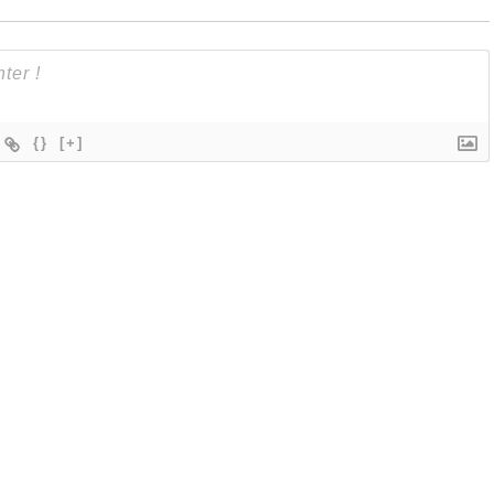
{}
[+]