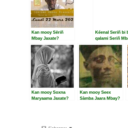
Kan mooy Sëriñ
Kéenal Seriñ bi b
Mbay Jaxate?
qalami Seriñ Mb
Jaxate
Kan mooy Soxna
Kan mooy Seex
Maryaama Jaxate?
Sàmba Jaara Mbay?