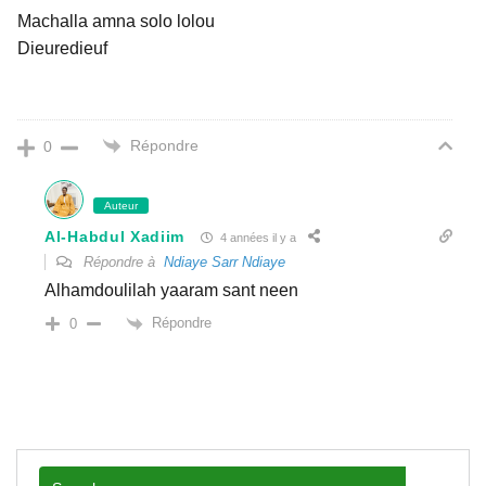
Machalla amna solo lolou
Dieuredieuf
Répondre
0
Auteur
Al-Habdul Xadiim
4 années il y a
Répondre à
Ndiaye Sarr Ndiaye
Alhamdoulilah yaaram sant neen
Répondre
0