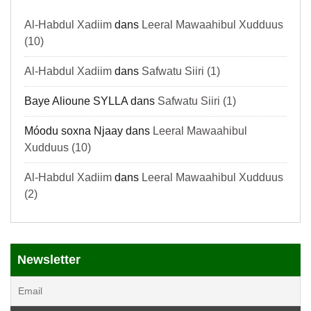
Al-Habdul Xadiim
dans
Leeral Mawaahibul Xudduus
(10)
Al-Habdul Xadiim
dans
Safwatu Siiri (1)
Baye Alioune SYLLA
dans
Safwatu Siiri (1)
Móodu soxna Njaay
dans
Leeral Mawaahibul
Xudduus (10)
Al-Habdul Xadiim
dans
Leeral Mawaahibul Xudduus
(2)
Newsletter