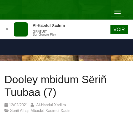
Toggle
navigat
Al-Habdul Xadiim
✕
VOIR
GRATUIT
Sur Google Play
Dooley mbidum Sëriñ
Tuubaa (7)
12/02/2021
Al-Habdul Xadiim
Seriñ Alhaji Mbacké Xadimul Xadim