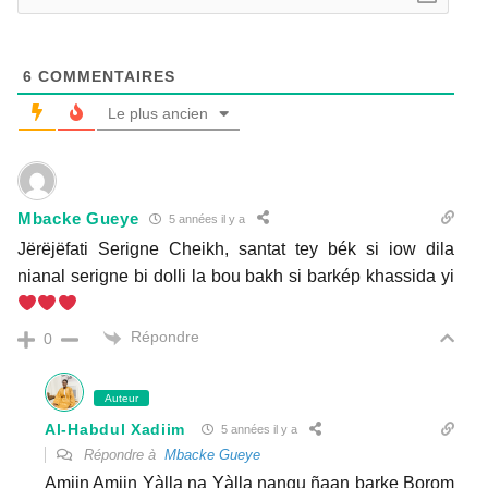
6
COMMENTAIRES
Le plus ancien
Mbacke Gueye
5 années il y a
Jërëjëfati Serigne Cheikh, santat tey bék si iow dila
nianal serigne bi dolli la bou bakh si barkép khassida yi
Répondre
0
Auteur
Al-Habdul Xadiim
5 années il y a
Répondre à
Mbacke Gueye
Amiin Amiin Yàlla na Yàlla nangu ñaan barke Borom