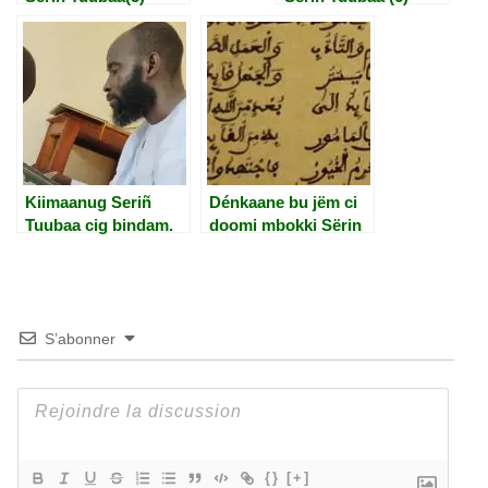
Kiimaanug Seriñ
Dénkaane bu jëm ci
Tuubaa cig bindam.
doomi mbokki Sërin
Tuubaa(14).
S’abonner
{}
[+]