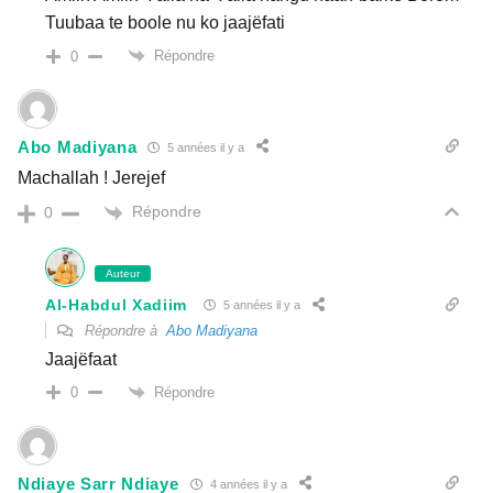
Tuubaa te boole nu ko jaajëfati
Répondre
0
Abo Madiyana
5 années il y a
Machallah ! Jerejef
Répondre
0
Auteur
Al-Habdul Xadiim
5 années il y a
Répondre à
Abo Madiyana
Jaajëfaat
Répondre
0
Ndiaye Sarr Ndiaye
4 années il y a