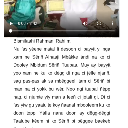
Bismilaahi Rahmani Rahiim.
Nu fas yéene matal li desoon ci bayyit yi nga
xam ne Sëriñ Alhaaji Mbàkke àndi na ko ci
Dooley Mbidum Sëriñ Tuubaa. Muy ay bayyit
yoo xam ne ku ko dégg di nga ci jëlle njariñ,
sag pas-pas ak sa mbëggeel itam ci Sëriñ bi
man na ci yokk bu wér. Noo ngi tuubal ñépp
nag, ci njumte yiy man a feeñ ci jotali gi. Di ci
fas yiw gu yaatu te koy ñaanal mbooleem ku ko
doon topp. Yàlla nanu doon ay dëgg-dëggi
Taalube kéem ni ko Sëriñ bi bëggee baekeb