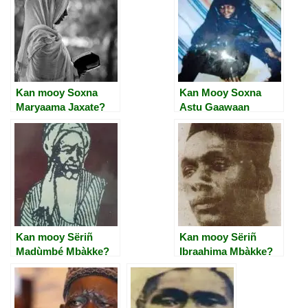
Kan mooy Soxna
Kan Mooy Soxna
Maryaama Jaxate?
Astu Gaawaan
Kan mooy Sëriñ
Kan mooy Sëriñ
Madùmbé Mbàkke?
Ibraahima Mbàkke?