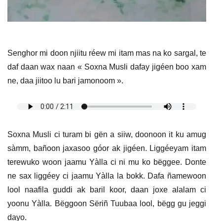
Senghor mi doon njiitu réew mi itam mas na ko sargal, te
daf daan wax naan « Soxna Musli dafay jigéen boo xam
ne, daa jiitoo lu bari jamonoom ».
Soxna Musli ci turam bi gën a siiw, doonoon it ku amug
sàmm, bañoon jaxasoo góor ak jigéen. Liggéeyam itam
terewuko woon jaamu Yàlla ci ni mu ko bëggee. Donte
ne sax liggéey ci jaamu Yàlla la bokk. Dafa ñamewoon
lool naafila guddi ak baril koor, daan joxe alalam ci
yoonu Yàlla. Bëggoon Sëriñ Tuubaa lool, bëgg gu jeggi
dayo.