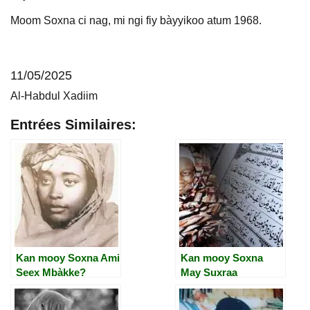
Moom Soxna ci nag, mi ngi fiy bàyyikoo atum 1968.
11/05/2025
Al-Habdul Xadiim
Entrées Similaires:
Kan mooy Soxna Ami
Kan mooy Soxna
Seex Mbàkke?
May Suxraa