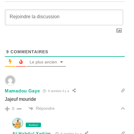
9
COMMENTAIRES
Le plus ancien
Mamadou Gaye
6 années il y a
Jajeuf mouride
Répondre
0
Auteur
Al-Habdul Xadiim
6 années il y a