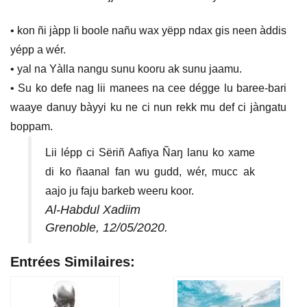
• kon ñi jàpp li boole nañu wax yëpp ndax gis neen àddis
yépp a wér.
• yal na Yàlla nangu sunu kooru ak sunu jaamu.
• Su ko defe nag lii manees na cee dégge lu baree-bari
waaye danuy bàyyi ku ne ci nun rekk mu def ci jàngatu
boppam.
Lii lépp ci Sëriñ Aafiya Ñaŋ lanu ko xame
di ko ñaanal fan wu gudd, wér, mucc ak
aajo ju faju barkeb weeru koor.
Al-Habdul Xadiim
Grenoble, 12/05/2020.
Entrées Similaires: