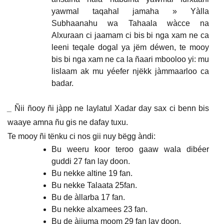
yawmal taqahal jamaha » Yàlla
Subhaanahu wa Tahaala wàcce na
Alxuraan ci jaamam ci bis bi nga xam ne ca
leeni teqale dogal ya jëm déwen, te mooy
bis bi nga xam ne ca la ñaari mbooloo yi: mu
lislaam ak mu yéefer njëkk jàmmaarloo ca
badar.
_
Ñii ñooy ñi jàpp ne laylatul Xadar day sax ci benn bis
waaye amna ñu gis ne dafay tuxu.
Te mooy ñi tënku ci nos gii nuy bëgg àndi:
Bu weeru koor teroo gaaw wala dibéer
guddi 27 fan lay doon.
Bu nekke altine 19 fan.
Bu nekke Talaata 25fan.
Bu de àllarba 17 fan.
Bu nekke alxamees 23 fan.
Bu de àjjuma moom 29 fan lay doon.