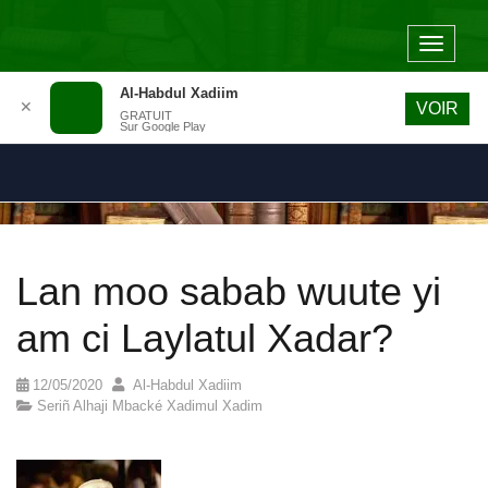
Toggle
navigat
Al-Habdul Xadiim
✕
VOIR
GRATUIT
Sur Google Play
Lan moo sabab wuute yi
am ci Laylatul Xadar?
12/05/2020
Al-Habdul Xadiim
Seriñ Alhaji Mbacké Xadimul Xadim