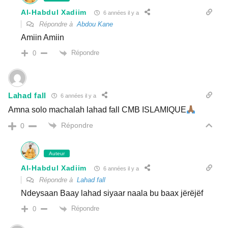
Al-Habdul Xadiim
6 années il y a
Répondre à
Abdou Kane
Amiin Amiin
Répondre
0
Lahad fall
6 années il y a
Amna solo machalah lahad fall CMB ISLAMIQUE
Répondre
0
Auteur
Al-Habdul Xadiim
6 années il y a
Répondre à
Lahad fall
Ndeysaan Baay lahad siyaar naala bu baax jërëjëf
Répondre
0