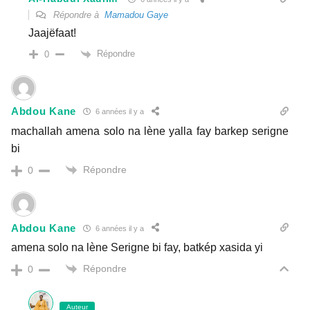
Répondre à
Mamadou Gaye
Jaajëfaat!
Répondre
0
Abdou Kane
6 années il y a
machallah amena solo na lène yalla fay barkep serigne
bi
Répondre
0
Abdou Kane
6 années il y a
amena solo na lène Serigne bi fay, batkép xasida yi
Répondre
0
Auteur