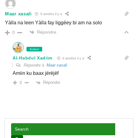
Maar xasali
6 années il y a
Yàlla na leen Yàlla fay liggéey bi am na solo
Répondre
0
Auteur
Al-Habdul Xadiim
6 années il y a
Répondre à
Maar xasali
Amiin ku baax jërëjëf
Répondre
0