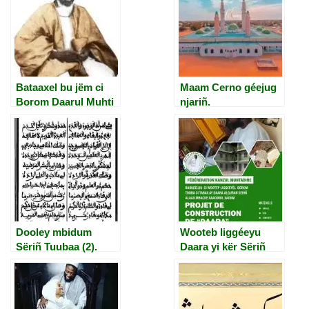
Bataaxel bu jëm ci
Maam Cerno géejug
Borom Daarul Muhti
njariñ.
(7)
Dooley mbidum
Wooteb liggéeyu
Sëriñ Tuubaa (2).
Daara yi kër Sëriñ
Alhaaji Mbàkke