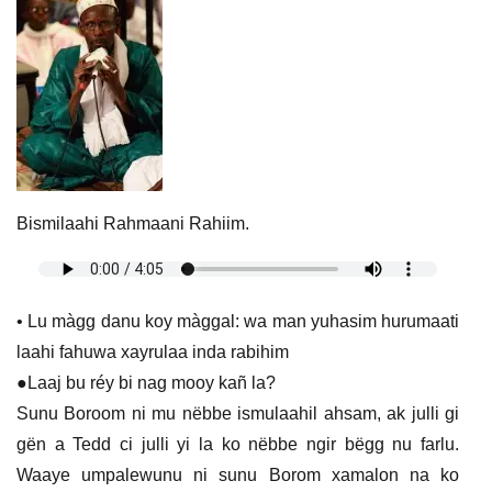
Bismilaahi Rahmaani Rahiim.
• Lu màgg danu koy màggal: wa man yuhasim hurumaati
laahi fahuwa xayrulaa inda rabihim
●Laaj bu réy bi nag mooy kañ la?
Sunu Boroom ni mu nëbbe ismulaahil ahsam, ak julli gi
gën a Tedd ci julli yi la ko nëbbe ngir bëgg nu farlu.
Waaye umpalewunu ni sunu Borom xamalon na ko