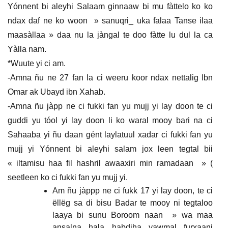
Yónnent bi aleyhi Salaam ginnaaw bi mu fàttelo ko ko
ndax daf ne ko woon » sanuqri_ uka falaa Tanse ilaa
maasàllaa » daa nu la jàngal te doo fàtte lu dul la ca
Yàlla nam.
*Wuute yi ci am.
-Amna ñu ne 27 fan la ci weeru koor ndax nettalig Ibn
Omar ak Ubayd ibn Xahab.
-Amna ñu jàpp ne ci fukki fan yu mujj yi lay doon te ci
guddi yu tóol yi lay doon li ko waral mooy bari na ci
Sahaaba yi ñu daan gént laylatuul xadar ci fukki fan yu
mujj yi Yónnent bi aleyhi salam jox leen tegtal bii
« iltamisu haa fil hashril awaaxiri min ramadaan » (
seetleen ko ci fukki fan yu mujj yi.
Am ñu jàppp ne ci fukk 17 yi lay doon, te ci
ëllëg sa di bisu Badar te mooy ni tegtaloo
laaya bi sunu Boroom naan » wa maa
ansalna hala habdiha yawmal furxaani