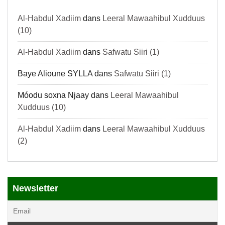
Al-Habdul Xadiim
dans
Leeral Mawaahibul Xudduus
(10)
Al-Habdul Xadiim
dans
Safwatu Siiri (1)
Baye Alioune SYLLA
dans
Safwatu Siiri (1)
Móodu soxna Njaay
dans
Leeral Mawaahibul
Xudduus (10)
Al-Habdul Xadiim
dans
Leeral Mawaahibul Xudduus
(2)
Newsletter