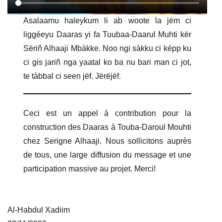
Asalaamu haleykum li ab woote la jëm ci
liggéeyu Daaras yi fa Tuubaa-Daarul Muhti kër
Sëriñ Alhaaji Mbàkke. Noo ngi sàkku ci képp ku
ci gis jariñ nga yaatal ko ba nu bari man ci jot,
te tàbbal ci seen jëf. Jërëjëf.
Ceci est un appel à contribution pour la
construction des Daaras à Touba-Daroul Mouhti
chez Serigne Alhaaji. Nous sollicitons auprès
de tous, une large diffusion du message et une
participation massive au projet. Merci!
Al-Habdul Xadiim