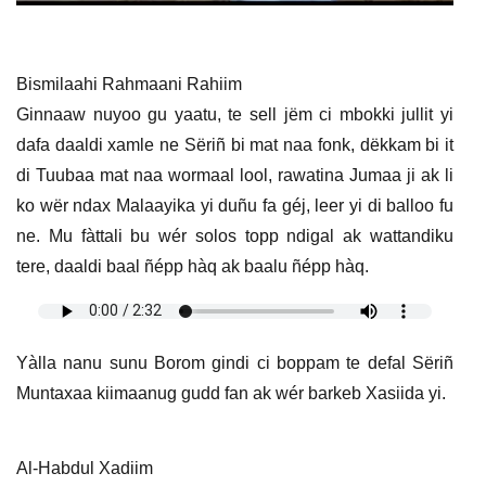
Bismilaahi Rahmaani Rahiim
Ginnaaw nuyoo gu yaatu, te sell jëm ci mbokki jullit yi
dafa daaldi xamle ne Sëriñ bi mat naa fonk, dëkkam bi it
di Tuubaa mat naa wormaal lool, rawatina Jumaa ji ak li
ko wër ndax Malaayika yi duñu fa géj, leer yi di balloo fu
ne. Mu fàttali bu wér solos topp ndigal ak wattandiku
tere, daaldi baal ñépp hàq ak baalu ñépp hàq.
Yàlla nanu sunu Borom gindi ci boppam te defal Sëriñ
Muntaxaa kiimaanug gudd fan ak wér barkeb Xasiida yi.
Al-Habdul Xadiim