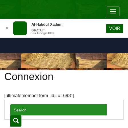
Toggle
navigat
Al-Habdul Xadiim
✕
VOIR
GRATUIT
Sur Google Play
Connexion
[ultimatemember form_id= »1693″]