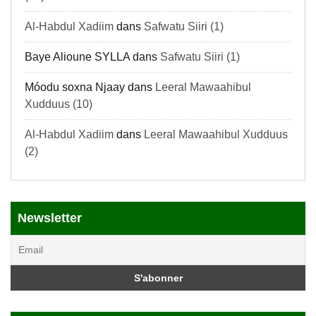
Al-Habdul Xadiim
dans
Safwatu Siiri (1)
Baye Alioune SYLLA
dans
Safwatu Siiri (1)
Móodu soxna Njaay
dans
Leeral Mawaahibul
Xudduus (10)
Al-Habdul Xadiim
dans
Leeral Mawaahibul Xudduus
(2)
Newsletter