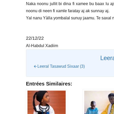
Naka noonu jullit bi dina fi xamee bu baax lu aj
noonu di neen fi xamle faratay aj ak sunnay aj.
Yal nanu Yàlla yombalal sunuy jaamu. Te saxal n
22/12/22
Al-Habdul Xadiim
Leer
Leeral Tasawud Sixaar (3)
Entrées Similaires: