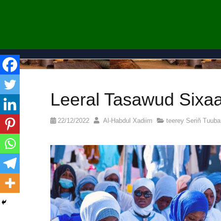
Leeral Tasawud Sixaa
22/12/2022
Al-Habdul Xadiim
teerey Seriñ Tuuba