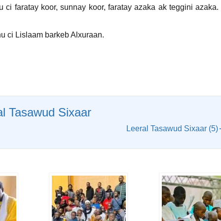
u ci faratay koor, sunnay koor, faratay azaka ak teggini azaka
u ci Lislaam barkeb Alxuraan.
al Tasawud Sixaar
Leeral Tasawud Sixaar (5)