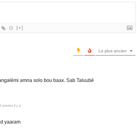
{}
[+]
Le plus ancien
angalémi amna solo bou baax. Sab Taluubé
3 années il y a
 d yaaram