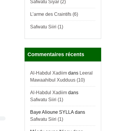
Safwatu Siyar (2)
L’arme des Craintifs (6)
Safwatu Siiri (1)
Commentaires récents
Al-Habdul Xadiim
dans
Leeral
Mawaahibul Xudduus (10)
Al-Habdul Xadiim
dans
Safwatu Siiri (1)
Baye Alioune SYLLA
dans
Safwatu Siiri (1)