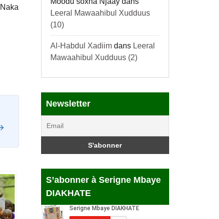
Móodu soxna Njaay
dans
. Naka
Leeral Mawaahibul Xudduus
(10)
Al-Habdul Xadiim
dans
Leeral
Mawaahibul Xudduus (2)
Newsletter
S’abonner à Serigne Mbaye
DIAKHATE