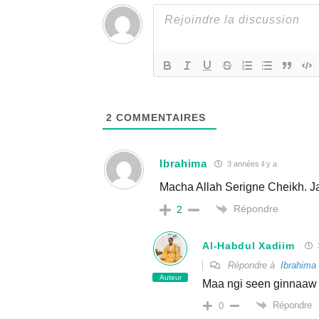
2
COMMENTAIRES
Ibrahima
3 années il y a
Macha Allah Serigne Cheikh. J
Répondre
2
Al-Habdul Xadiim
Répondre à
Ibrahima
Auteur
Maa ngi seen ginnaaw
Répondre
0