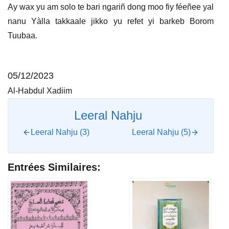
Ay wax yu am solo te bari ngariñ dong moo fiy féeñee yal
nanu Yàlla takkaale jikko yu refet yi barkeb Borom
Tuubaa.
05/12/2023
Al-Habdul Xadiim
Leeral Nahju
Leeral Nahju (3)
Leeral Nahju (5)
Entrées Similaires: