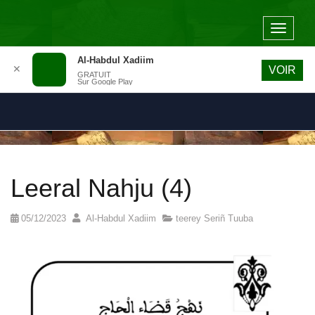
Toggle
navigat
Al-Habdul Xadiim
✕
VOIR
GRATUIT
Sur Google Play
Leeral Nahju (4)
05/12/2023
Al-Habdul Xadiim
teerey Seriñ Tuuba