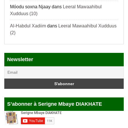
Móodu soxna Njaay
dans
Leeral Mawaahibul
Xudduus (10)
Al-Habdul Xadiim
dans
Leeral Mawaahibul Xudduus
(2)
Newsletter
S’abonner à Serigne Mbaye DIAKHATE