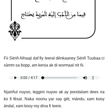
Fii Sëriñ Alhaaji daf fiy leeral dénkaaney Sëriñ Tuubaa ci
sàmm sa bopp, am kersa ak di wormaal nit ñi.
Njariñul nuyoo, teggini nuyoo ak ay jeexitalam dees na
ko fi fésal. Naka noonu yar say gët, màndu, xam kooy
àndal, xam kooy roy dina fi leere.