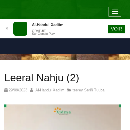
Toggle
navigat
Al-Habdul Xadiim
✕
VOIR
GRATUIT
Sur Google Play
Leeral Nahju (2)
29/09/2023
Al-Habdul Xadiim
teerey Seriñ Tuuba