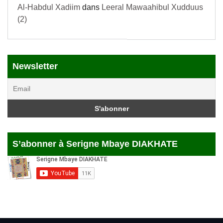
Al-Habdul Xadiim
dans
Leeral Mawaahibul Xudduus
(2)
Newsletter
S’abonner à Serigne Mbaye DIAKHATE