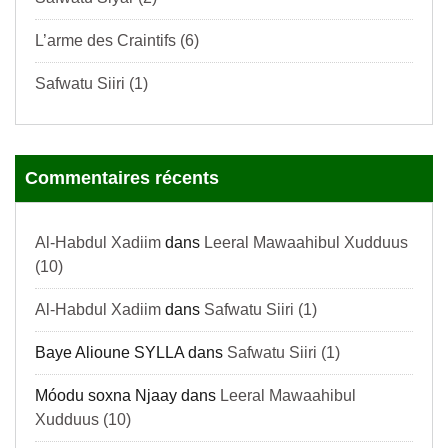
L’arme des Craintifs (6)
Safwatu Siiri (1)
Commentaires récents
Al-Habdul Xadiim
dans
Leeral Mawaahibul Xudduus
(10)
Al-Habdul Xadiim
dans
Safwatu Siiri (1)
Baye Alioune SYLLA
dans
Safwatu Siiri (1)
Móodu soxna Njaay
dans
Leeral Mawaahibul
Xudduus (10)