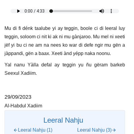
Mu di fi dénk taalube yi ay teggin, boole ci di leeral luy
teggin, soloom ci nit ki ak ni mu gànjaroo. Mu mel ni xeeti
jëf yi bu ci ne am na nees ko war di defe ngir mu gën a
jàppandi, gën a baax. Xeeti ànd yépp naka noonu.
Yal nanu Yàlla defal ay teggin yu ñu gëram barkeb
Seexul Xadiim.
29/09/2023
Al-Habdul Xadiim
Leeral Nahju
Leeral Nahju (1)
Leeral Nahju (3)