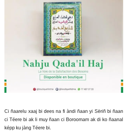
Ci ñaarelu xaaj bi dees na fi àndi ñaan yi Sëriñ bi ñaan
ci Téere bi ak li muy ñaan ci Boroomam ak di ko ñaanal
képp ku jàng Téere bi.