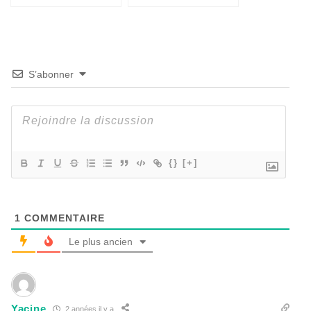
S’abonner
{}
[+]
1
COMMENTAIRE
Le plus ancien
Yacine
2 années il y a